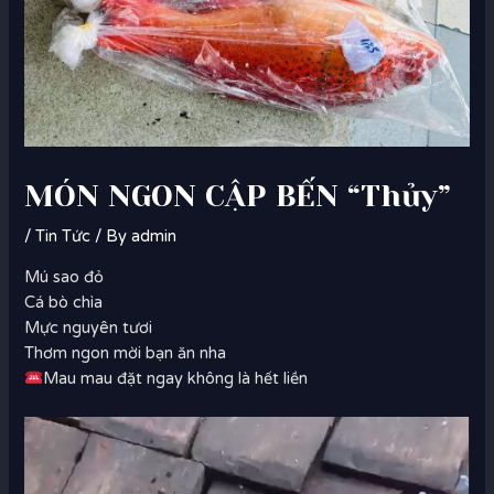
MÓN NGON CẬP BẾN “Thủy”
/
Tin Tức
/ By
admin
Mú sao đỏ
Cá bò chìa
Mực nguyên tươi
Thơm ngon mời bạn ăn nha
Mau mau đặt ngay không là hết liền
Trình
chơi
Video