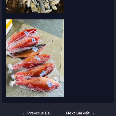
Điều
←
Previous Bài
Next Bài viết
→