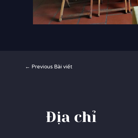
Điều
←
Previous Bài viết
hướng
bài
viết
Địa chỉ